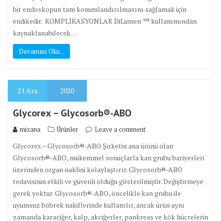
bir endoskopun tam konumlandırılmasını sağlamak için
endikedir. KOMPLİKASYONLAR DiLumen ™ kullanımından
kaynaklanabilecek…
Devamını Oku...
21
Ara
2020
Glycorex – Glycosorb®-ABO
mizana
Ürünler
Leave a comment
Glycorex – Glycosorb®-ABO Şirketin ana ürünü olan
Glycosorb®-ABO, mükemmel sonuçlarla kan grubu bariyerleri
üzerinden organ naklini kolaylaştırır. Glycosorb®-ABO
tedavisinin etkili ve güvenli olduğu gösterilmiştir. Değiştirmeye
gerek yoktur. Glycosorb®-ABO, öncelikle kan grubu ile
uyumsuz böbrek nakillerinde kullanılır, ancak ürün aynı
zamanda karaciğer, kalp, akciğerler, pankreas ve kök hücrelerin