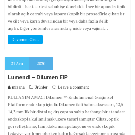
bildirdi – hasta ertesi sabah işe dönebildi. İnce bir apandis tipik
olarak açık cerrahi veya laparoskopik bir prosedürle çıkarılır
ve cilt veya karın duvarından bir veya daha fazla delik
açılır. Diğer yöntemler arasında iç mide veya vajinal…
Devamını Oku...
21
Ara
2020
Lumendi – Dilumen EIP
mizana
Ürünler
Leave a comment
KULLANIM AMACI DiLumen ™ Endolumenal Girişimsel
Platform endoskop içindir. DiLumen ikili balon aksesuarı, 12,5-
14,3 mm’lik bir distal uç dış çapına sahip herhangi bir standart
endoskopla kullanılmak üzere tasarlanmıştır. Cihaz, optik
görselleştirme, tanı, doku manipülasyonu ve endoskopik
tedaviye yardımcı olurken kalın bağırsakta gezinme sırasında