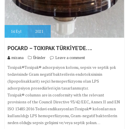
14
Eyl
2021
POCARD – TOXIPAK TÜRKİYE’DE….
mizana
Ürünler
Leave a comment
Toxipak®Toxipak® adsorpsiyon kolonu, sepsis ve septik şok
tedavisinde Gram negatif bakterilerin endotoksininin
(lipopolisakkarit) seçici hemoperfüzyonu olan LPS
adsorpsiyon prosedürleri için tasarlanmıştır.
Toxipak® columns are in conformity with the relevant
provisions of the Council Directive 93/42/EEC, Annex II and EN
ISO 13485:2016 Tedavi endikasyonlarıToxipak® kolonlarının
kullanıldığı LPS hemoperfüzyonu, Gram-negatif bakterilerin
neden olduğu sepsis gelişimi ve/veya septik şokun…