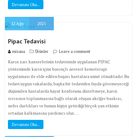
Devamını Oku...
12
Ağu
2021
Pipac Tedavisi
mizana
Ürünler
Leave a comment
Karın zarı kanserlerinin tedavisinde uygulanan PIPAC
yönteminde karın içine basınçlı aeresol kemoterapi
uygulaması ile elde edilen başarı hastalara umut olmaktadır. Bu
tedavi uygun vakalarda, başka bir tedaviden fayda göremeyeceği
düşünülen hastalarda hayat konforunu düzeltmeye, karın
sıvısının toplanmasına bağlı olarak oluşan akciğer baskısı,
nefes darlıkları ve bunun kişiye getirdiği birçok yan etkinin
ortadan kalkmasına yardımcı olur.…
Devamını Oku...