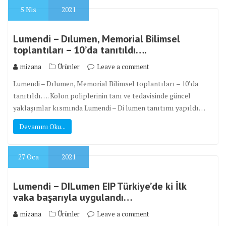
5
Nis
2021
Lumendi – Dılumen, Memorial Bilimsel
toplantıları – 10’da tanıtıldı….
mizana
Ürünler
Leave a comment
Lumendi – Dılumen, Memorial Bilimsel toplantıları – 10’da
tanıtıldı…. Kolon poliplerinin tanı ve tedavisinde güncel
yaklaşımlar kısmında Lumendi – Di lumen tanıtımı yapıldı…
Devamını Oku...
27
Oca
2021
Lumendi – DILumen EIP Türkiye’de ki İlk
vaka başarıyla uygulandı…
mizana
Ürünler
Leave a comment