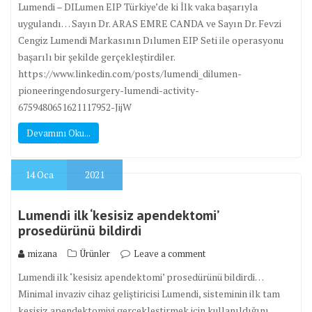
Lumendi – DILumen EIP Türkiye’de ki İlk vaka başarıyla
uygulandı… Sayın Dr. ARAS EMRE CANDA ve Sayın Dr. Fevzi
Cengiz Lumendi Markasının Dılumen EIP Seti ile operasyonu
başarılı bir şekilde gerçekleştirdiler.
https://www.linkedin.com/posts/lumendi_dilumen-
pioneeringendosurgery-lumendi-activity-
6759480651621117952-JijW
Devamını Oku...
14
Oca
2021
Lumendi ilk ‘kesisiz apendektomi’
prosedürünü bildirdi
mizana
Ürünler
Leave a comment
Lumendi ilk ‘kesisiz apendektomi’ prosedürünü bildirdi…
Minimal invaziv cihaz geliştiricisi Lumendi, sisteminin ilk tam
kesisiz apendektomiyi gerçekleştirmek için kullanıldığını