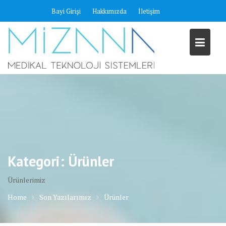
Skip
Bayi Girişi
Hakkımızda
İletişim
to
content
Kategori:
Ürünler
Ürünlerimiz
Home
Son Yazılarımız
Ürünler