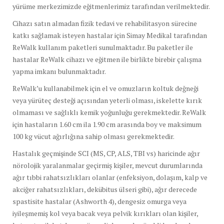
yürüme merkezimizde eğitmenlerimiz tarafından verilmektedir.
Cihazı satın almadan fizik tedavi ve rehabilitasyon sürecine
katkı sağlamak isteyen hastalar için Simay Medikal tarafından
ReWalk kullanım paketleri sunulmaktadır. Bu paketler ile
hastalar ReWalk cihazı ve eğitmen ile birlikte birebir çalışma
yapma imkanı bulunmaktadır.
ReWalk’u kullanabilmek için el ve omuzların koltuk değneği
veya yürüteç desteği açısından yeterli olması, iskelette kırık
olmaması ve sağlıklı kemik yoğunluğu gerekmektedir. ReWalk
için hastaların 1.60 cm ila 1.90 cm arasında boy ve maksimum
100 kg vücut ağırlığına sahip olması gerekmektedir.
Hastalık geçmişinde SCI (MS, CP, ALS, TBI vs) haricinde ağır
nörolojik yaralanmalar geçirmiş kişiler, mevcut durumlarında
ağır tıbbi rahatsızlıkları olanlar (enfeksiyon, dolaşım, kalp ve
akciğer rahatsızlıkları, dekübitus ülseri gibi), ağır derecede
spastisite hastalar (Ashworth 4), dengesiz omurga veya
iyileşmemiş kol veya bacak veya pelvik kırıkları olan kişiler,