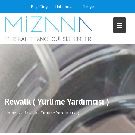
Skip
Bayi Girişi
Hakkımızda
İletişim
to
content
Rewalk ( Yürüme Yardımcısı )
Home
Rewalk ( Yürüme Yardımcısı )